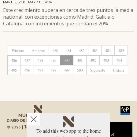
MARTES, 21 DE MAYO DE 2024
Este crecimiento supera en cerca de tres puntos la media
nacional, con excepciones como Madrid, Galicia o
Cataluña, con incrementos que rondan el 20%
Primera
Anterior
480
481
482
483
484
485
486
487
488
489
490
491
492
493
494
495
496
497
498
499
500
Siguiente
Última
DIARIO DE ECONOMÍA DE LA REGIÓN DE MURCIA
© 2026 | Todos los derechos reservados
Aviso sobre el Uso de cookies:
To add this web app to the home
Utilizamos cookies nuestras y de terceros para el