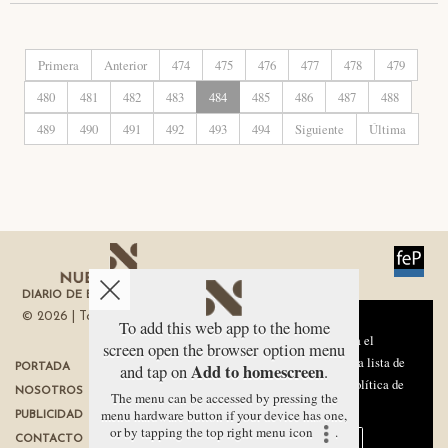
Primera
Anterior
474
475
476
477
478
479
480
481
482
483
484
485
486
487
488
489
490
491
492
493
494
Siguiente
Última
DIARIO DE ECONOMÍA DE LA REGIÓN DE MURCIA
© 2026 | Todos los derechos reservados
Aviso sobre el Uso de cookies:
To add this web app to the home
Utilizamos cookies nuestras y de terceros para el
screen open the browser option menu
funcionamiento del digital. Puedes consultar la lista de
Add to homescreen
and tap on
.
PORTADA
TÉRMINOS DE USO
cookies y como desconectarlas.
Ver nuestra Política de
NOSOTROS
PROTECCIÓN DE DATOS
The menu can be accessed by pressing the
Privacidad y Cookies
menu hardware button if your device has one,
PUBLICIDAD
POLÍTICA DE COOKIES
or by tapping the top right menu icon
.
Aceptar Cookies
Personalizar
CONTACTO