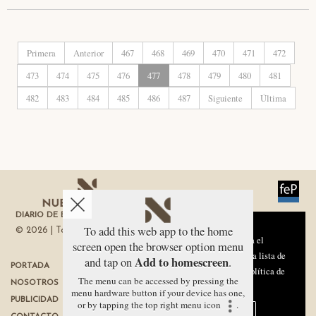
Primera
Anterior
467
468
469
470
471
472
473
474
475
476
477
478
479
480
481
482
483
484
485
486
487
Siguiente
Última
DIARIO DE ECONOMÍA DE LA REGIÓN DE MURCIA
Aviso sobre el Uso de cookies:
To add this web app to the home
© 2026 | Todos los derechos reservados
Utilizamos cookies nuestras y de terceros para el
screen open the browser option menu
funcionamiento del digital. Puedes consultar la lista de
Add to homescreen
and tap on
.
PORTADA
TÉRMINOS DE USO
cookies y como desconectarlas.
Ver nuestra Política de
The menu can be accessed by pressing the
NOSOTROS
PROTECCIÓN DE DATOS
Privacidad y Cookies
menu hardware button if your device has one,
PUBLICIDAD
POLÍTICA DE COOKIES
or by tapping the top right menu icon
.
Aceptar Cookies
Personalizar