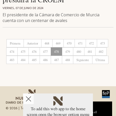
VIERNES, 07 DE JUNIO DE 2024
El presidente de la Cámara de Comercio de Murcia
cuenta con un centenar de avales
Primera
Anterior
468
469
470
471
472
473
474
475
476
477
478
479
480
481
482
483
484
485
486
487
488
Siguiente
Última
DIARIO DE ECONOMÍA DE LA REGIÓN DE MURCIA
Aviso sobre el Uso de cookies:
To add this web app to the home
© 2026 | Todos los derechos reservados
Utilizamos cookies nuestras y de terceros para el
screen open the browser option menu