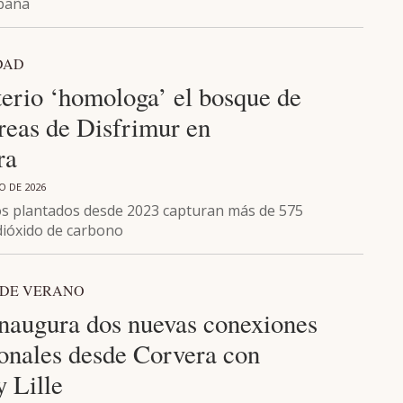
spaña
DAD
terio ‘homologa’ el bosque de
reas de Disfrimur en
ra
O DE 2026
os plantados desde 2023 capturan más de 575
dióxido de carbono
DE VERANO
inaugura dos nuevas conexiones
ionales desde Corvera con
 Lille