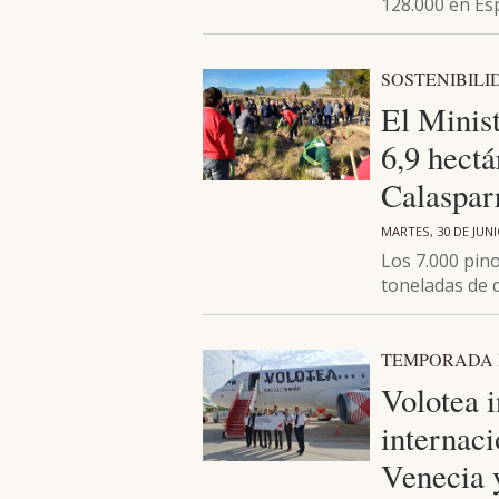
128.000 en E
SOSTENIBILI
El Minis
6,9 hectá
Calaspar
MARTES, 30 DE JUNI
Los 7.000 pin
toneladas de 
TEMPORADA 
Volotea 
internac
Venecia y