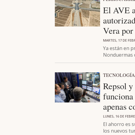
El AVE a
autorizad
Vera por
MARTES, 17 DE FEB
Ya están en p
Nonduermas d
TECNOLOGÍA
Repsol y
funciona
apenas co
LUNES, 16 DE FEBR
El ahorro es 
los nuevos tu