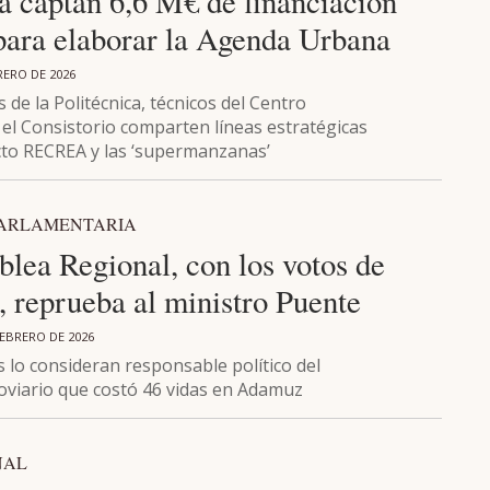
a captan 6,6 M€ de financiación
para elaborar la Agenda Urbana
RERO DE 2026
 de la Politécnica, técnicos del Centro
 el Consistorio comparten líneas estratégicas
cto RECREA y las ‘supermanzanas’
PARLAMENTARIA
lea Regional, con los votos de
, reprueba al ministro Puente
FEBRERO DE 2026
lo consideran responsable político del
roviario que costó 46 vidas en Adamuz
NAL