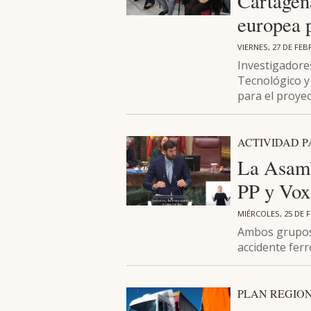
Cartagen
europea 
VIERNES, 27 DE FEB
Investigadores
Tecnológico y
para el proye
ACTIVIDAD 
La Asamb
PP y Vox
MIÉRCOLES, 25 DE 
Ambos grupos 
accidente fer
PLAN REGIO