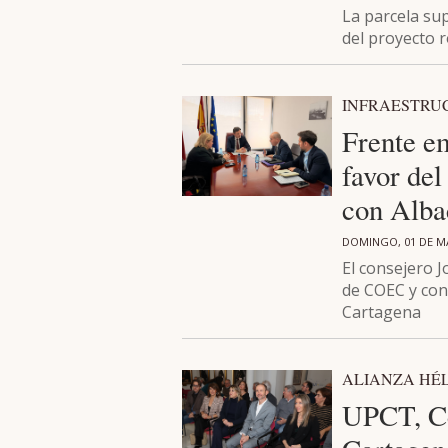
La parcela su
del proyecto 
INFRAESTRU
Frente e
favor del
con Alba
DOMINGO, 01 DE M
El consejero 
de COEC y con
Cartagena
ALIANZA HÉ
UPCT, Ce