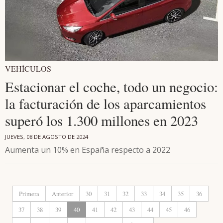
VEHÍCULOS
Estacionar el coche, todo un negocio:
la facturación de los aparcamientos
superó los 1.300 millones en 2023
JUEVES, 08 DE AGOSTO DE 2024
Aumenta un 10% en España respecto a 2022
Primera
Anterior
30
31
32
33
34
35
36
37
38
39
40
41
42
43
44
45
46