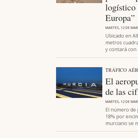
logístico
Europa”
MARTES, 12 DE MAR
Ubicado en Al
metros cuadra
y contará con
TRÁFICO AÉ
El aerop
de las ci
MARTES, 12 DE MAR
El número de 
18% por encim
murciano se 