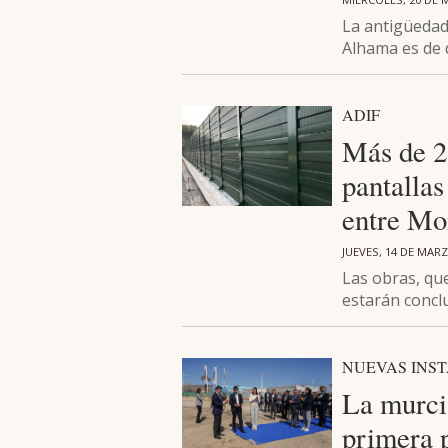
La antigüedad
Alhama es de 
ADIF
Más de 2
pantallas
entre Mo
JUEVES, 14 DE MARZ
Las obras, que
estarán concl
NUEVAS INS
La murci
primera 