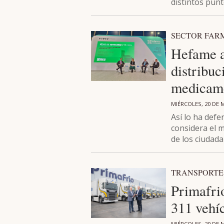
distintos punt
SECTOR FAR
Hefame a
distribuc
medicam
MIÉRCOLES, 20 DE 
Así lo ha defe
considera el m
de los ciudad
TRANSPORTE 
Primafrio
311 vehíc
MIÉRCOLES, 20 DE 