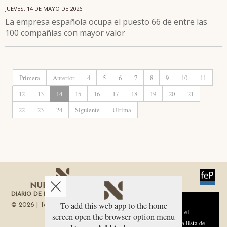
JUEVES, 14 DE MAYO DE 2026
La empresa española ocupa el puesto 66 de entre las
100 compañías con mayor valor
Primera
Anterior
4
5
6
7
8
9
10
11
12
13
14
15
16
17
18
19
20
21
22
23
24
Siguiente
Última
DIARIO DE ECONOMÍA DE LA REGIÓN DE MURCIA
Aviso sobre el Uso de cookies:
To add this web app to the home
© 2026 | Todos los derechos reservados
Utilizamos cookies nuestras y de terceros para el
screen open the browser option menu
funcionamiento del digital. Puedes consultar la lista de