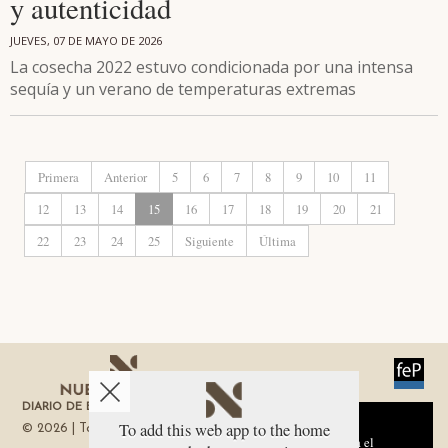
y autenticidad
JUEVES, 07 DE MAYO DE 2026
La cosecha 2022 estuvo condicionada por una intensa
sequía y un verano de temperaturas extremas
Primera
Anterior
5
6
7
8
9
10
11
12
13
14
15
16
17
18
19
20
21
22
23
24
25
Siguiente
Última
DIARIO DE ECONOMÍA DE LA REGIÓN DE MURCIA
Aviso sobre el Uso de cookies:
To add this web app to the home
© 2026 | Todos los derechos reservados
Utilizamos cookies nuestras y de terceros para el