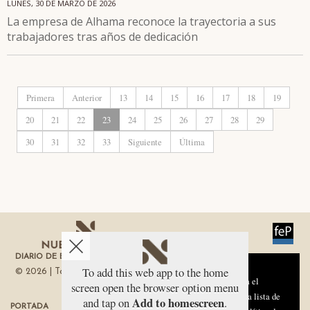
LUNES, 30 DE MARZO DE 2026
La empresa de Alhama reconoce la trayectoria a sus
trabajadores tras años de dedicación
Primera
Anterior
13
14
15
16
17
18
19
20
21
22
23
24
25
26
27
28
29
30
31
32
33
Siguiente
Última
DIARIO DE ECONOMÍA DE LA REGIÓN DE MURCIA
Aviso sobre el Uso de cookies:
To add this web app to the home
© 2026 | Todos los derechos reservados
Utilizamos cookies nuestras y de terceros para el
screen open the browser option menu
funcionamiento del digital. Puedes consultar la lista de
Add to homescreen
and tap on
.
PORTADA
TÉRMINOS DE USO