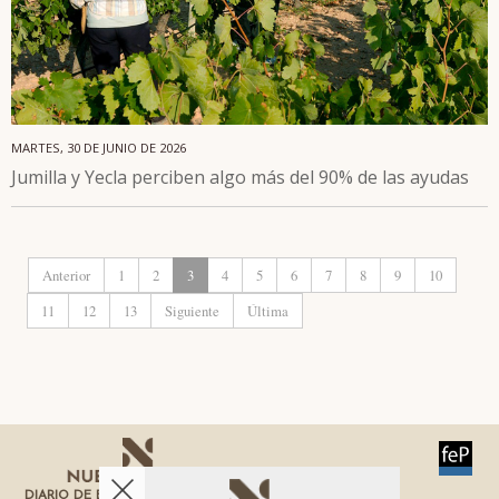
MARTES, 30 DE JUNIO DE 2026
Jumilla y Yecla perciben algo más del 90% de las ayudas
Anterior
1
2
3
4
5
6
7
8
9
10
11
12
13
Siguiente
Última
DIARIO DE ECONOMÍA DE LA REGIÓN DE MURCIA