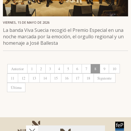
VIERNES, 15 DE MAYO DE 2026
La banda Viva Suecia recogió el Premio Especial en una
noche marcada por la emoción, el orgullo regional y un
homenaje a José Ballesta
Anterior
1
2
3
4
5
6
7
8
9
10
11
12
13
14
15
16
17
18
Siguiente
Última