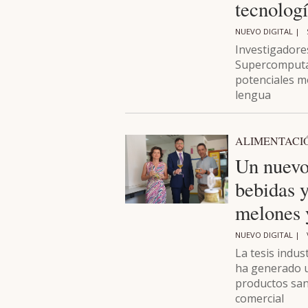
tecnologí
NUEVO DIGITAL |
Investigadores
Supercomputac
potenciales m
lengua
ALIMENTACI
Un nuevo
bebidas y
melones 
NUEVO DIGITAL |
La tesis indus
ha generado u
productos sano
comercial