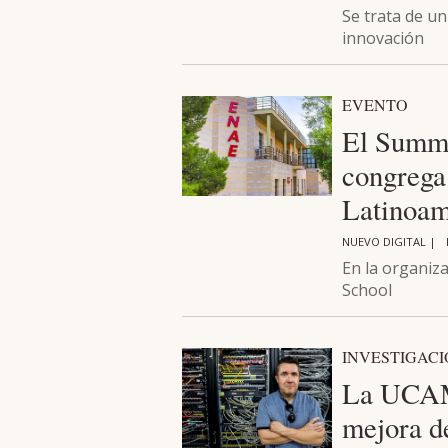
Se trata de u
innovación
EVENTO
El Summi
congrega
Latinoam
NUEVO DIGITAL |
En la organiz
School
INVESTIGAC
La UCAM 
mejora de