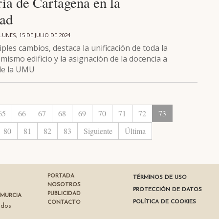
ía de Cartagena en la
dad
LUNES, 15 DE JULIO DE 2024
iples cambios, destaca la unificación de toda la
mismo edificio y la asignación de la docencia a
de la UMU
65
66
67
68
69
70
71
72
73
80
81
82
83
Siguiente
Última
PORTADA
TÉRMINOS DE USO
NOSOTROS
PROTECCIÓN DE DATOS
PUBLICIDAD
 MURCIA
POLÍTICA DE COOKIES
CONTACTO
ados