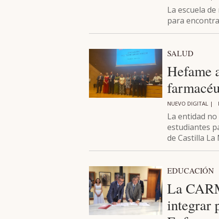
La escuela de
para encontrar
SALUD
Hefame a
farmacéu
NUEVO DIGITAL |
La entidad no
estudiantes pa
de Castilla L
EDUCACIÓN
La CARM 
integrar 