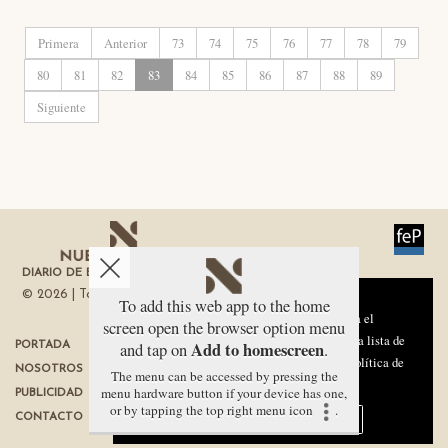
Primera
Anterior
73
74
75
76
77
78
79
80
81
82
83
84
85
86
87
88
89
Siguiente
DIARIO DE ECONOMÍA DE LA REGIÓN DE MURCIA
© 2026 | Todos los derechos reservados
Aviso sobre el Uso de cookies:
To add this web app to the home
Utilizamos cookies nuestras y de terceros para el
screen open the browser option menu
funcionamiento del digital. Puedes consultar la lista de
Add to homescreen
and tap on
.
PORTADA
TÉRMINOS DE USO
cookies y como desconectarlas.
Ver nuestra Política de
NOSOTROS
PROTECCIÓN DE DATOS
The menu can be accessed by pressing the
Privacidad y Cookies
menu hardware button if your device has one,
PUBLICIDAD
POLÍTICA DE COOKIES
or by tapping the top right menu icon
.
Aceptar Cookies
Personalizar
CONTACTO