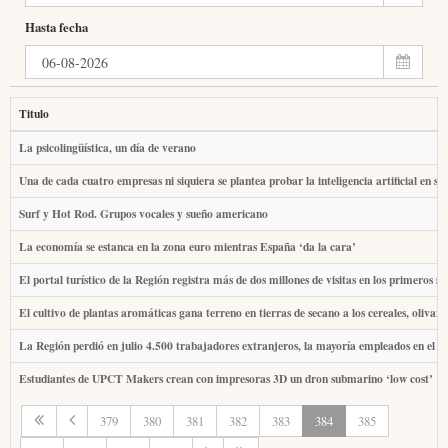
Hasta fecha
Titulo
La psicolingüística, un día de verano
Una de cada cuatro empresas ni siquiera se plantea probar la inteligencia artificial en su
Surf y Hot Rod. Grupos vocales y sueño americano
La economía se estanca en la zona euro mientras España ‘da la cara’
El portal turístico de la Región registra más de dos millones de visitas en los primeros se
El cultivo de plantas aromáticas gana terreno en tierras de secano a los cereales, olivar
La Región perdió en julio 4.500 trabajadores extranjeros, la mayoría empleados en el 
Estudiantes de UPCT Makers crean con impresoras 3D un dron submarino ‘low cost’
379
380
381
382
383
384
385