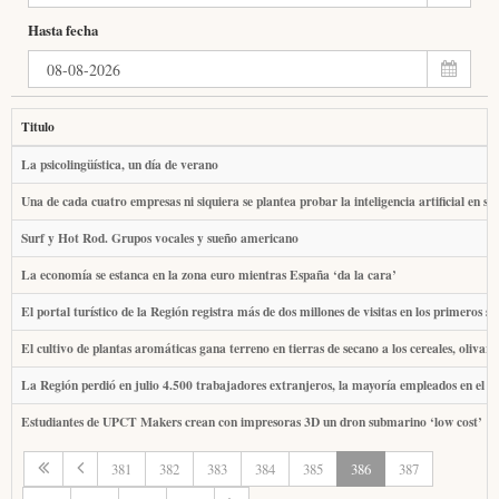
Hasta fecha
Titulo
La psicolingüística, un día de verano
Una de cada cuatro empresas ni siquiera se plantea probar la inteligencia artificial en su
Surf y Hot Rod. Grupos vocales y sueño americano
La economía se estanca en la zona euro mientras España ‘da la cara’
El portal turístico de la Región registra más de dos millones de visitas en los primeros se
El cultivo de plantas aromáticas gana terreno en tierras de secano a los cereales, olivar
La Región perdió en julio 4.500 trabajadores extranjeros, la mayoría empleados en el 
Estudiantes de UPCT Makers crean con impresoras 3D un dron submarino ‘low cost’
381
382
383
384
385
386
387