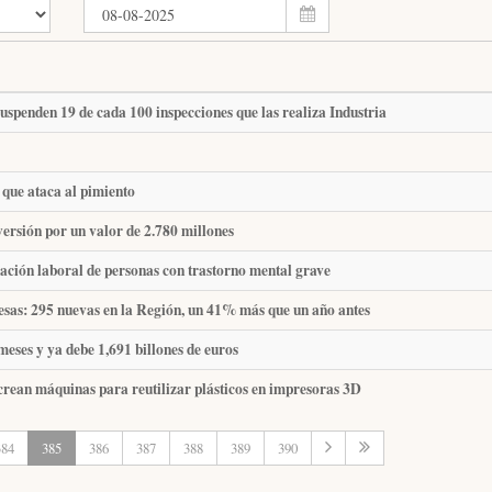
suspenden 19 de cada 100 inspecciones que las realiza Industria
 que ataca al pimiento
versión por un valor de 2.780 millones
ración laboral de personas con trastorno mental grave
resas: 295 nuevas en la Región, un 41% más que un año antes
eses y ya debe 1,691 billones de euros
crean máquinas para reutilizar plásticos en impresoras 3D
384
385
386
387
388
389
390