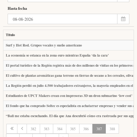
Hasta fecha
Titulo
Surf y Hot Rod. Grupos vocales y sueño americano
La economía se estanca en la zona euro mientras España ‘da la cara’
El portal turístico de la Región registra más de dos millones de visitas en los primeros se
El cultivo de plantas aromáticas gana terreno en tierras de secano a los cereales, olivar
La Región perdió en julio 4.500 trabajadores extranjeros, la mayoría empleados en el 
Estudiantes de UPCT Makers crean con impresoras 3D un dron submarino ‘low cost’
El fondo que ha comprado Soltec es especialista en achatarrar empresas y vender sus ac
“Bali me estaba escuchando. El día que Ana descubrió cómo era rastreada por sus apps
382
383
384
385
386
387
388