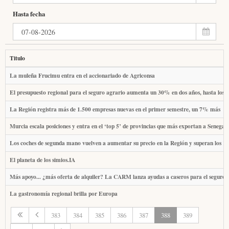
Hasta fecha
Titulo
La muleña Frucimu entra en el accionariado de Agriconsa
El presupuesto regional para el seguro agrario aumenta un 30% en dos años, hasta los 
La Región registra más de 1.500 empresas nuevas en el primer semestre, un 7% más
Murcia escala posiciones y entra en el ‘top 5’ de provincias que más exportan a Senegal
Los coches de segunda mano vuelven a aumentar su precio en la Región y superan los 1
El planeta de los simios.IA
Más apoyo... ¿más oferta de alquiler? La CARM lanza ayudas a caseros para el seguro 
La gastronomía regional brilla por Europa
383
384
385
386
387
388
389